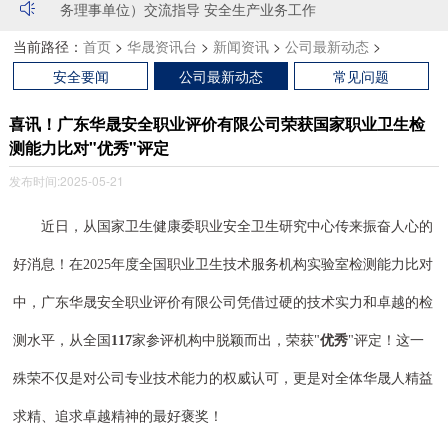
务理事单位）交流指导 安全生产业务工作
·阳江森林防火演练，广东华晟总策划总导演
·广东省安全生产协会莅临广东华晟安全职业评价有限公司（常
当前路径：
首页
>
华晟资讯台
>
新闻资讯
>
公司最新动态
>
·华晟公司参加应急部国家安全发展示范城市评估
务理事单位）交流指导 安全生产业务工作
·2020年烟花爆竹企业二级安全生产标准化评审工作
·广东省安全生产协会莅临广东华晟安全职业评价有限公司（常
安全要闻
公司最新动态
常见问题
务理事单位）交流指导 安全生产业务工作
·阳江森林防火演练，广东华晟总策划总导演
喜讯！广东华晟安全职业评价有限公司荣获国家职业卫生检
·华晟公司参加应急部国家安全发展示范城市评估
测能力比对"优秀"评定
·2020年烟花爆竹企业二级安全生产标准化评审工作
发布时间:2025-05-21
近日，从国家卫生健康委职业安全卫生研究中心传来振奋人心的
好消息！在
2025年度全国职业卫生技术服务机构实验室检测能力比对
中，广东华晟安全职业评价有限公司凭借过硬的技术实力和卓越的检
测水平，从全国
117
家参评机构中脱颖而出，荣获
"
优秀
"评定！这一
殊荣不仅是对公司专业技术能力的权威认可，更是对全体华晟人精益
求精、追求卓越精神的最好褒奖！