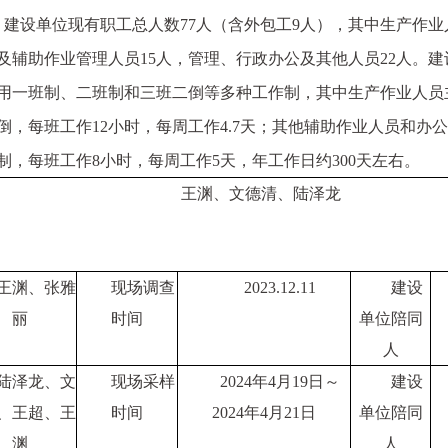
建设单位现有职工总人数
77
人（含外包工
9
人），其中生产作业
及辅助作业管理人员
15
人，管理、行政办公及其他人员
22
人。建
用一班制、二班制和三班二倒等多种工作制，其中生产作业人员
倒，每班工作
12
小时，每周工作
4.7
天；其他辅助作业人员和办公
制，每班工作
8
小时，每周工作
5
天，年工作日约
300
天左右
。
王渊
、文德清、
陆泽龙
王渊
、
张雅
现场调查
202
3
.
12
.
1
1
建设
丽
时间
单位陪同
人
陆泽龙、文
现场采样
202
4
年
4
月
19
日～
建设
、王超、王
时间
202
4
年
4
月
21
日
单位陪同
渊
人