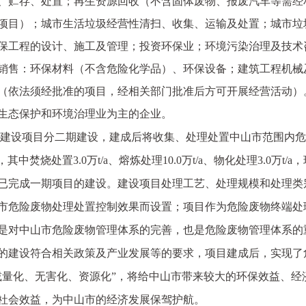
、贮存、处置；再生资源回收（不含固体废物、报废汽车等需经
项目）；城市生活垃圾经营性清扫、收集、运输及处置；城市垃
保工程的设计、施工及管理；投资环保业；环境污染治理及技术
销售：环保材料（不含危险化学品）、环保设备；建筑工程机械
（依法须经批准的项目，经相关部门批准后方可开展经营活动）
为主的企业。
生态保护和环境治理业
建设项目分二期建设，建成后将收集、处理处置中山市范围内危
，其中焚烧处置
3.0
万
t/a
、熔炼处理
10.0
万
t/a
、物化处理
3.0
万
t/a
，
已完成一期项目的建设。建设项目处理工艺、处理规模和处理类
市危险废物处理处置控制效果而设置；项目作为危险废物终端处
是对中山市危险废物管理体系的完善，也是危险废物管理体系的
的建设符合相关政策及产业发展等的要求，项目建成后，实现了
减量化、无害化、资源化”，将给中山市带来较大的环保效益、经
社会效益，为中山市的经济发展保驾护航。