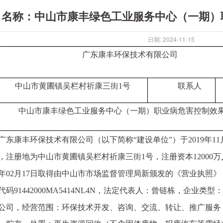
名称：中山市康丰绿色工业服务中心（一期）
日期: 2024-11-15
广东康丰环保技术有限公司
中山市黄圃镇吴栏村祈康三街
1
号
联系人
中山市康丰绿色工业服务中心（一期）
职业病危害
控制效
广东康丰环保技术有限公司（以下简称“建设单位”）于
2019
年
11
，注册地为中山市黄圃镇吴栏村祈康三街
1
号，注册资本
12000
万
年
02
月
17
日取得由中山市市场监督管理局新颁发的《营业执照》
，企业类型：
代码
91442000MA5414NL4N
，法定代表人：
曾链栋
公司，经营范围：环保技术开发、咨询、交流、转让、推广服务