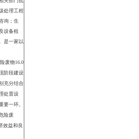
相关部门批
圾处理工程
咨询；生
及设备租
。是一家以
险废物
16.0
现阶段建设
别充分结合
理处置设
重要一环。
危险废
济效益和良